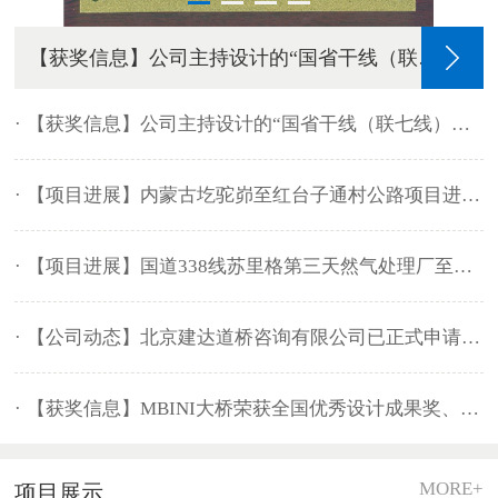
【获奖信息】公司主持设计的“国省干线（联七线）公路霞浦东冲至火车站段工程两阶段勘察”等两个项目荣获2015年度北京市优秀工程咨询成果奖
·
【获奖信息】公司主持设计的“国省干线（联七线）公路霞浦东冲至火车站段工程两阶段勘察”等两个项目荣获2015年度北京市优秀工程咨询成果奖
·
【项目进展】内蒙古圪驼峁至红台子通村公路项目进展情况
·
【项目进展】国道338线苏里格第三天然气处理厂至乌兰镇段公路顺利通过初步设计外业验收
·
【公司动态】北京建达道桥咨询有限公司已正式申请创建微信公众平台
·
【获奖信息】MBINI大桥荣获全国优秀设计成果奖、国家优质工程奖
MORE+
项目展示