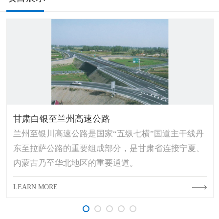
甘肃白银至兰州高速公路
兰州至银川高速公路是国家“五纵七横”国道主干线丹
东至拉萨公路的重要组成部分，是甘肃省连接宁夏、
内蒙古乃至华北地区的重要通道。
LEARN MORE