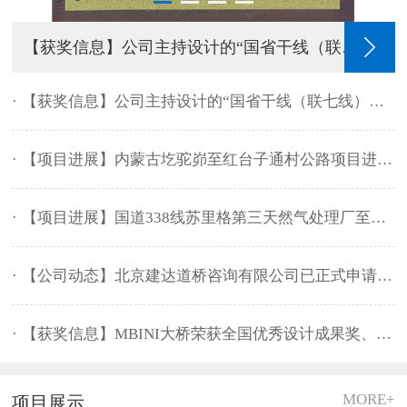
【获奖信息】公司主持设计的“国省干线（联七线）公路霞浦东冲至火车站段工程两阶段勘察”等两个项目荣获2015年度北京市优秀工程咨询成果奖
·
【获奖信息】公司主持设计的“国省干线（联七线）公路霞浦东冲至火车站段工程两阶段勘察”等两个项目荣获2015年度北京市优秀工程咨询成果奖
·
【项目进展】内蒙古圪驼峁至红台子通村公路项目进展情况
·
【项目进展】国道338线苏里格第三天然气处理厂至乌兰镇段公路顺利通过初步设计外业验收
·
【公司动态】北京建达道桥咨询有限公司已正式申请创建微信公众平台
·
【获奖信息】MBINI大桥荣获全国优秀设计成果奖、国家优质工程奖
MORE+
项目展示