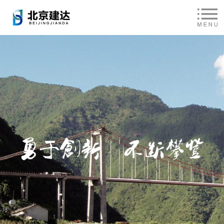
【获奖信息】MBINI大桥荣获全国优秀设计成果奖、国家优质工程奖