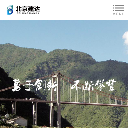
【获奖信息】MBINI大桥荣获全国优秀设计成果奖、国家优质工程奖