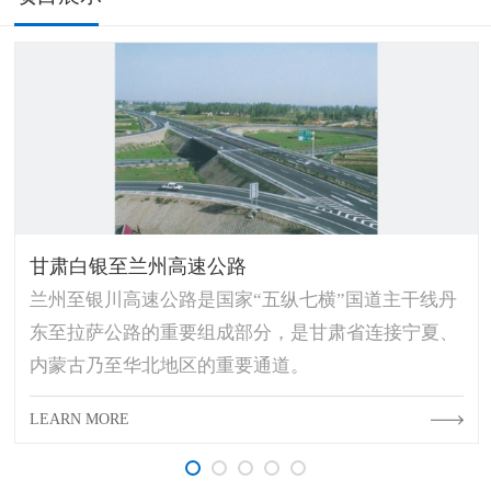
甘肃白银至兰州高速公路
兰州至银川高速公路是国家“五纵七横”国道主干线丹
东至拉萨公路的重要组成部分，是甘肃省连接宁夏、
内蒙古乃至华北地区的重要通道。
LEARN MORE