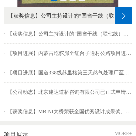
【获奖信息】公司主持设计的“国省干线（联七线）公路霞浦东冲至火车站段工程两阶段勘察”等两个项目荣获2015年度北京市优秀工程咨询成果奖
·
【获奖信息】公司主持设计的“国省干线（联七线）公路霞浦东冲至火车站段工程两阶段勘察”等两个项目荣获2015年度北京市优秀工程咨询成果奖
·
【项目进展】内蒙古圪驼峁至红台子通村公路项目进展情况
·
【项目进展】国道338线苏里格第三天然气处理厂至乌兰镇段公路顺利通过初步设计外业验收
·
【公司动态】北京建达道桥咨询有限公司已正式申请创建微信公众平台
·
【获奖信息】MBINI大桥荣获全国优秀设计成果奖、国家优质工程奖
MORE+
项目展示